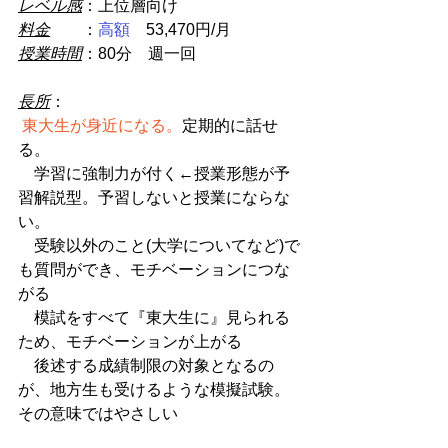
レベル感
：上位層向け
料金
　　：
高額
　53,470円/月
授業時間
：80分　週一回
長所
：
東大生が身近になる。
定期的に話せ
る。
　学習に強制力が付く←授業形態が予
習解説型。予習しないと授業にならな
い。
　受験以外のこと(大学についてなど)で
も質問ができ、モチベーションにつな
がる
　模試をすべて『東大生に』見られる
ため、モチベーションが上がる
　後述する成績制限の対象となるの
が、地方生も受けるような模擬試験。
その意味ではやさしい