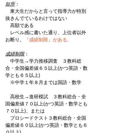
短所
：
　東大生だからと言って指導力が特別
抜きんでているわけではない
　高額である
　レベル感に書いた通り、上位者以外
お断り。
『成績制限』がある。
成績制限
：
　中学生→学力推移調査　３教科総
合・全国偏差値６５以上(かつ英語・数
学とも６５以上)
　※中学１年８月までは国語・数学
　高校生→進研模試　３教科総合・全
国偏差値７０以上(かつ英語・数学とも
７０以上)、または
　プロシードテスト３教科総合・全国
偏差値６０以上(かつ英語・数学とも６
０以上)